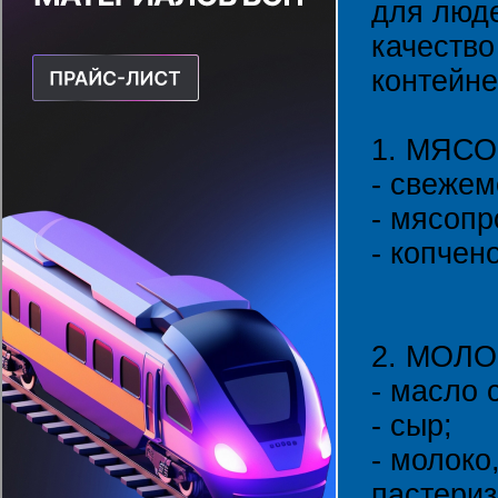
для люде
качество
контейне
1. МЯСО
- свежем
- мясопр
- копчен
2. МОЛ
- масло 
- сыр;
- молоко
пастериз