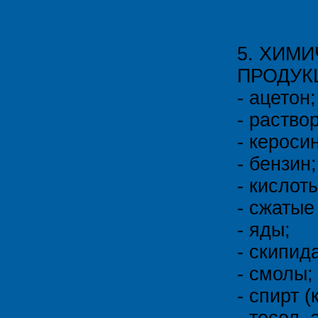
5. ХИМ
ПРОДУК
- ацетон;
- раство
- керосин
- бензин;
- кислот
- сжатые
- яды;
- скипид
- смолы;
- спирт 