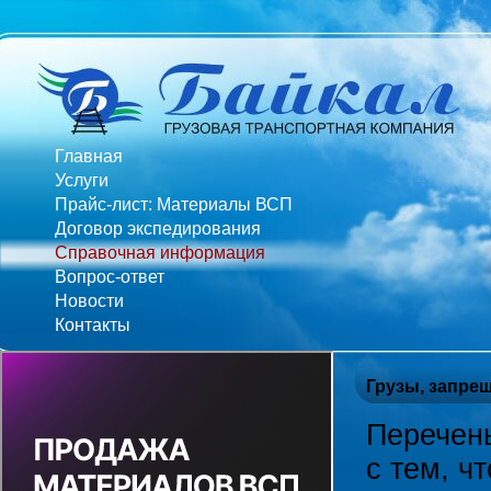
Главная
Услуги
Прайс-лист: Материалы ВСП
Договор экспедирования
Справочная информация
Вопрос-ответ
Новости
Контакты
Грузы, запре
Перечень
с тем, ч