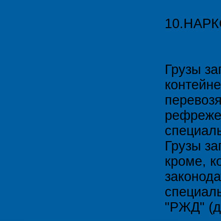
10.НАР
Грузы з
контейне
перевозя
рефрежер
специаль
Грузы за
кроме, к
законода
специаль
"РЖД" (д